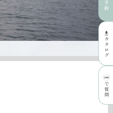
file_download
カタログ
で質問