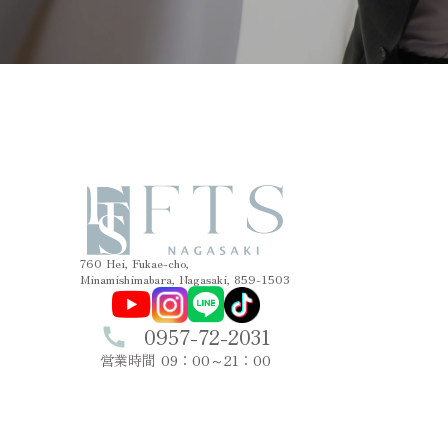
760 Hei, Fukae-cho,
Minamishimabara, Nagasaki, 859-1503
0957-72-2031
call
営業時間 09：00～21：00