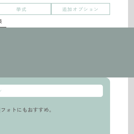
挙式
追加オプション
装
ン
装フォトにもおすすめ。