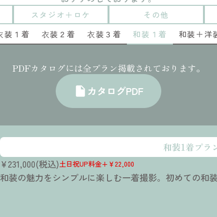
スタジオ＋ロケ
その他
⾐装１着
⾐装２着
⾐装３着
和装１着
和装＋洋
PDFカタログには全プラン掲載されております。
カタログPDF
insert_drive_file
和装1着プラ
¥231,000(税込)
土日祝UP料金+￥22,000
和装の魅力をシンプルに楽しむ一着撮影。初めての和