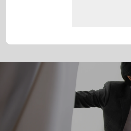
ご新郎様:あり
ご新婦様:あり
ブーケ
その他撮、スタジオにある