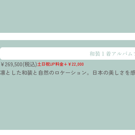
どんな人におすすめか
和装１着アルバム
和装をもっと気軽に楽しみたい方におすすめの内容
¥269,500(税込)
プランの特徴 ①
土日祝UP料金+￥22,000
凛とした和装と自然のロケーション。日本の美しさを
シンプルで可愛いスタジオフォト
プランの特徴 ②
データ中心で、思い出をたっぷり残せます
プラン料金に含まれるもの
衣装・アクセサリー・小物のグレードアップ料金ゼロ
メインスタジオ