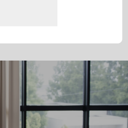
ご新郎様:あり
ご新婦様:あり
new