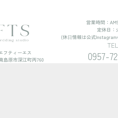
location_on
諏訪神社
どんな人におすすめか
和装の美しさと迫力を、しっかり写真に残したい方へ
営業時間：AM9:00
プランの特徴 ①
定休日：
スタジオとロケ、両方で和の魅力を引き出します
撮影料金含む
camera_alt
(休⽇情報は公式Instagr
プランの特徴 ②
撮影時間:１箇所/40分
TEL
日本らしい情緒が詰まった、記念性の高い一冊
 エフティーエス
0957-72
プラン料金に含まれるもの
南島原市深江町丙760
衣装・アクセサリー・小物のグレードアップ料金ゼロ
ヘアメイクアテンド
person
autore
１名
メインスタジオ
location_on
諏訪神社