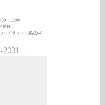
和装1着
 ~ 21:00
火曜日
和装小物一式
ご新郎様:あり
amのハイライトに掲載中)
ご新婦様:あり
.
-2031
new
和装1着
和装小物一式