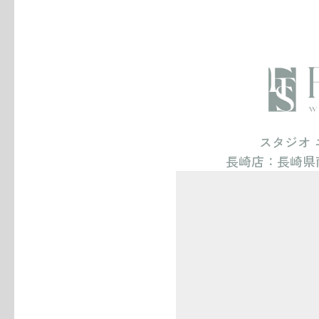
save
レタッチデータ:20枚
ヘアメイク
ご新郎様:あり
ご新婦様:あり
スタジオ
長崎店：
長崎県
ブーケ
その他撮影アイテム
全データ:300枚
save
レタッチデータ:20枚
アルバム20P
ヘアメイク