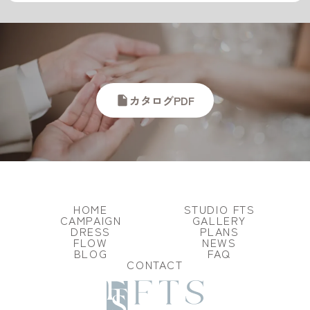
カタログPDF
insert_drive_file
HOME
STUDIO FTS
CAMPAIGN
GALLERY
DRESS
PLANS
FLOW
NEWS
BLOG
FAQ
CONTACT