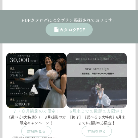
PDFカタログには全プラン掲載されております。
カタログPDF
insert_drive_file
７・８月撮影の方限定！
6月末までの撮影の方限定！
《選べる4大特典》7・８月撮影の方
【終了】《選べる５大特典》6月末
限定キャンペーン！
までに撮影の方限定！
詳細を見る
詳細を見る