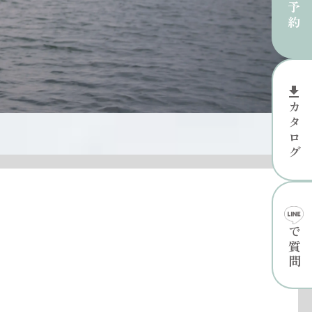
file_download
カタログ
で質問