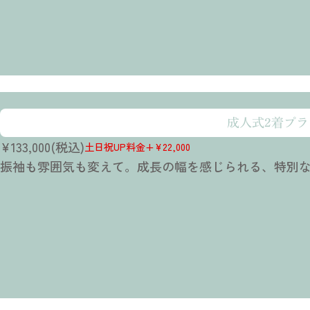
どんな人におすすめか
成人式2着プラ
20歳という大切な節目を、写真でしっかり記録
¥133,000(税込)
プランの特徴 ①
土日祝UP料金+¥22,000
振袖も雰囲気も変えて。成長の幅を感じられる、特別
振袖1着で、シンプルに美しく撮影
プランの特徴 ②
初めての記念撮影にも選びやすい
プラン料金に含まれるもの
衣装・アクセサリー・小物のグレードアップ料金ゼロ