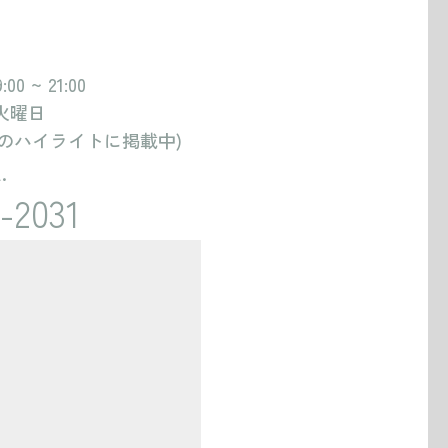
お持込み衣装1着
 ~ 21:00
火曜日
小物：あり
amのハイライトに掲載中)
.
-2031
new
お持込み衣装２着