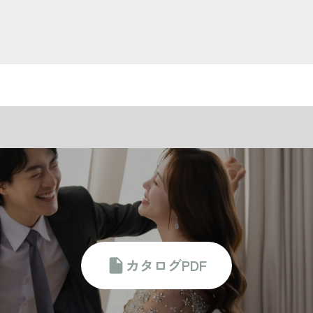
camera_alt
撮影時間:1着/30分
アテンド:1名
ヘアメイクアテンド
person
autore
１名
カタログPDF
insert_drive_file