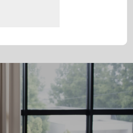
小物：あり
衣装チェンジ時
new
ヘアチェンジ１回
アクセサリーチェンジ１回