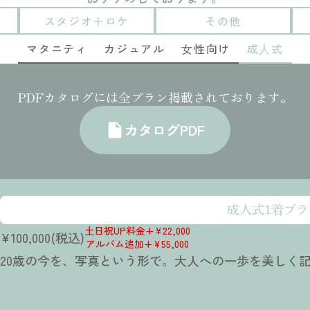
スタジオ＋ロケ
その他
マタニティ
カジュアル
⼥性向け
成⼈式
PDFカタログには全プラン掲載されております。
カタログPDF
insert_drive_file
成人式1着プラ
土日祝UP料金+¥22,000
¥100,000(税込)
アルバム追加+¥55,000
20歳の今を、写真という形で。大人への一歩を美しく