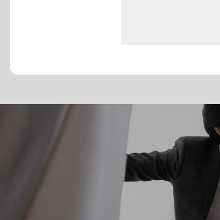
着付け : なし
着付けあり：+22,000円
ブーケ
ベール
その他撮影アイテム