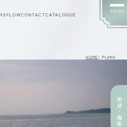
MENU
NS
FLOW
CONTACT
CATALOGUE
HOME
/ PLANS
相談･撮影予約