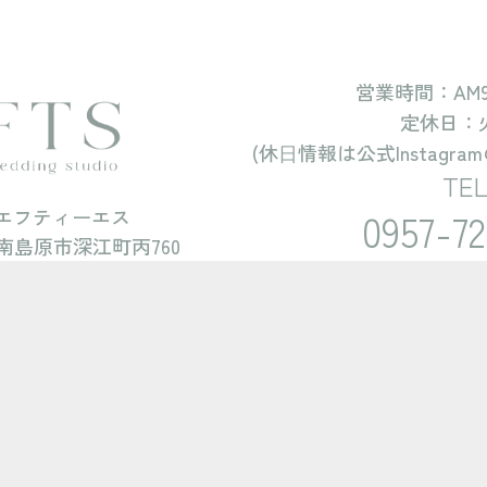
location_on
どんな人におすすめか
雰囲気を変えて、自分らしさを表現したい方へ
営業時間：AM9:00
プランの特徴 ①
定休日：
撮影料金含む
振袖2着で、成長の幅を感じる写真に
camera_alt
撮影時間 : 40分
(休⽇情報は公式Instagr
プランの特徴 ②
アテンド : 1名
TEL
一生残る記念として満足度の高い内容
 エフティーエス
0957-72
プラン料金に含まれるもの
南島原市深江町丙760
衣装・アクセサリー・小物のグレードアップ料金ゼロ
ヘアメイクアテンド
person
autore
１名
の
location_on
撮影料金含む