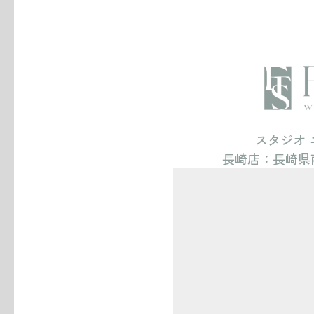
save
撮影前のアルバム追加で
¥99,000→¥55,000
ヘアメイク:あり
着付け:なし
着付けあり:+¥15,000
スタジオ
長崎店：
長崎県
ブーケ
ベール
その他、スタジオにあるも
全データ:200枚
レタッチデータ:20枚
save
撮影前のアルバム追加で
¥99,000→¥55,000
ヘアメイク : あり