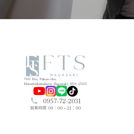
760 Hei, Fukae-cho,
Minamishimabara, Nagasaki, 859-1503
0957-72-2031
call
営業時間 09：00～21：00