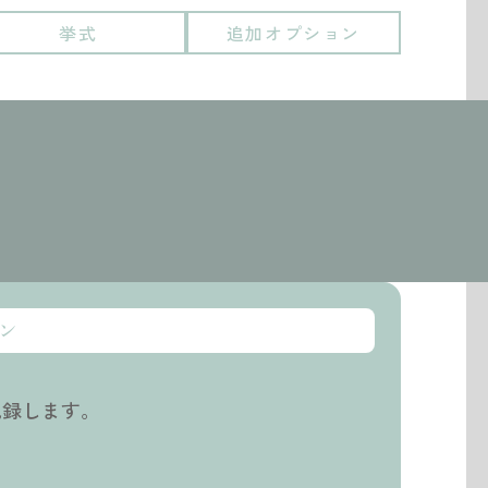
挙式
追加オプション
ン
記録します。