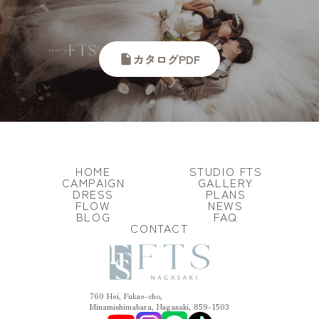
カタログPDF
insert_drive_file
HOME
STUDIO FTS
CAMPAIGN
GALLERY
DRESS
PLANS
FLOW
NEWS
BLOG
FAQ
CONTACT
760 Hei, Fukae-cho,
Minamishimabara, Nagasaki, 859-1503