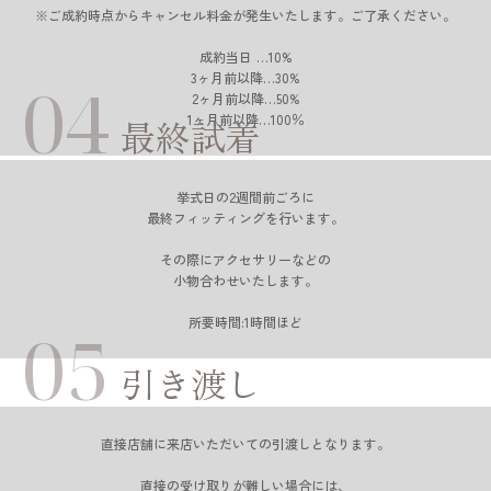
※ご成約時点からキャンセル料金が発生いたします。ご了承ください。
成約当日 …10%
3ヶ月前以降…30%
04
2ヶ月前以降…50%
1ヶ月前以降…100％
最終試着
挙式日の2週間前ごろに
最終フィッティングを行います。
その際にアクセサリーなどの
小物合わせいたします。
所要時間:1時間ほど
05
引き渡し
直接店舗に来店いただいての引渡しとなります。
直接の受け取りが難しい場合には、