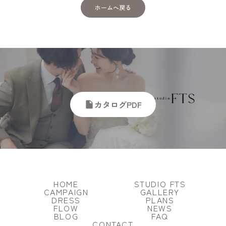
ホームへ戻る
カタログPDF
insert_drive_file
HOME
STUDIO FTS
CAMPAIGN
GALLERY
DRESS
PLANS
FLOW
NEWS
BLOG
FAQ
CONTACT