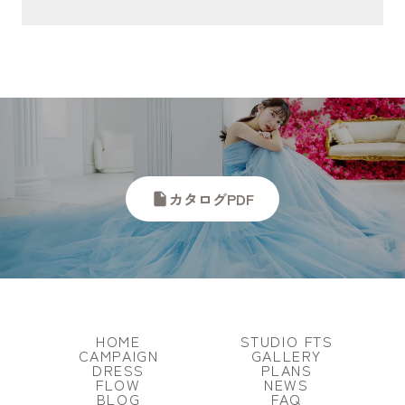
カタログPDF
insert_drive_file
HOME
STUDIO FTS
CAMPAIGN
GALLERY
DRESS
PLANS
FLOW
NEWS
BLOG
FAQ