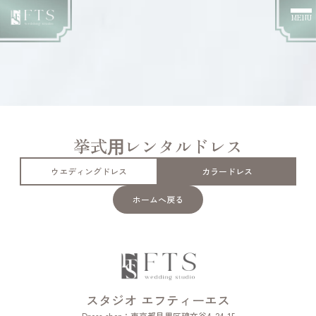
MENU
挙式⽤レンタルドレス
ウエディングドレス
カラードレス
ホームへ戻る
スタジオ エフティーエス
Dress shop：
東京都目黒区碑文谷4-24-15