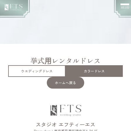
MENU
挙式⽤レンタルドレス
ウエディングドレス
カラードレス
ホームへ戻る
スタジオ エフティーエス
Dress shop：
東京都目黒区碑文谷4-24-15