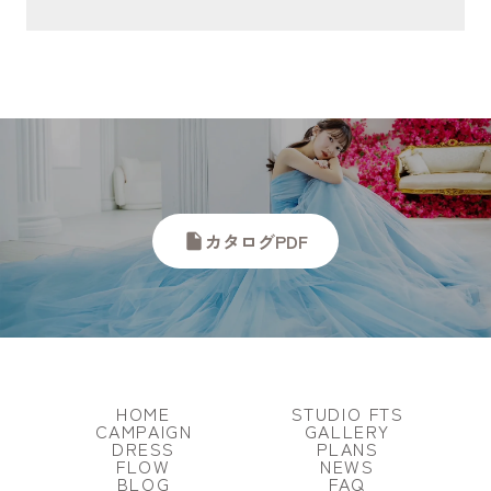
カタログPDF
insert_drive_file
HOME
STUDIO FTS
CAMPAIGN
GALLERY
DRESS
PLANS
FLOW
NEWS
BLOG
FAQ